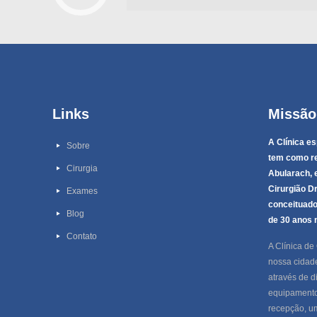
Links
Missão
A Clínica e
Sobre
tem como re
Cirurgia
Abularach, 
Cirurgião D
Exames
conceituado
Blog
de 30 anos 
Contato
A Clínica de
nossa cidad
através de d
equipamento
recepção, u