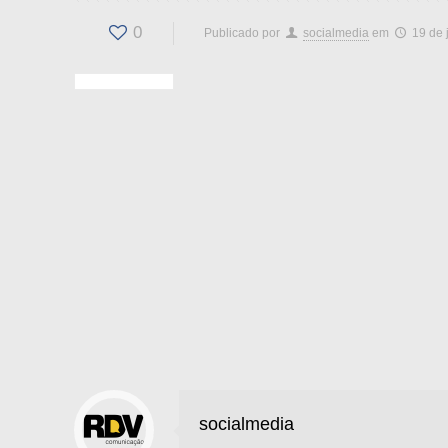
0
Publicado por
socialmedia
em
19 de 
socialmedia