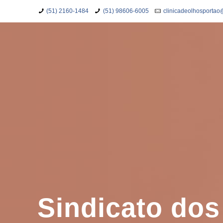
(51) 2160-1484
(51) 98606-6005
clinicadeolhosporta
Sindicato dos