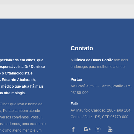
Contato
specializada em olhos, que
A
Clínica de Olhos Portão
tem dois
sponsáveis a Drª Denisse
endereços para melhor te atender.
e o Oftalmologista e
Portão
r. Eduardo Abularach,
Av. Brasília, 593 - Centro, Portão - RS,
 médico que atua há mais
93180-000
na oftalmologia.
Feliz
 Olhos que leva o nome da
Av. Maurício Cardoso, 286 - sala 104,
e, Portão também atende
Centro / Feliz - RS, CEP 95770-000
iversos convênios. Possui,
s modernos, uma excelente
m ótimo atendimento e um