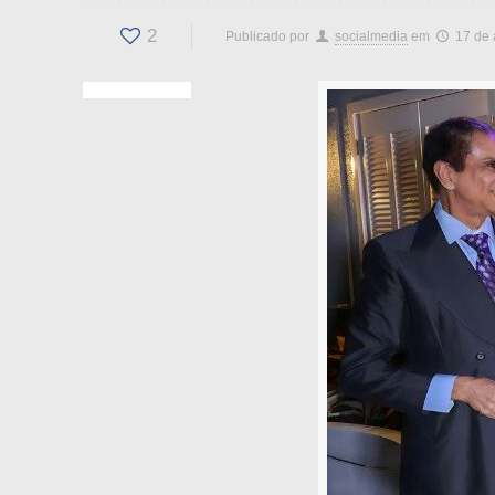
2
Publicado por
socialmedia
em
17 de 