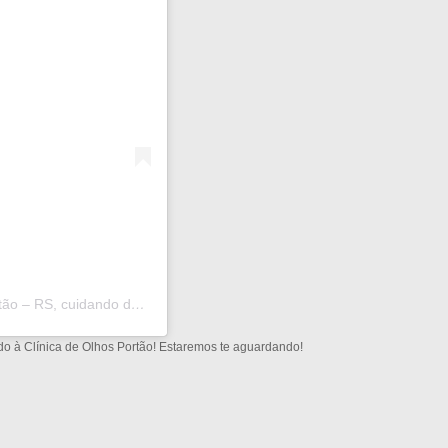
Uma publicação compartilhada por Clínica de Olhos Portão – RS, cuidando da sua saúde ocular (@oftalmologiaportao)
do à Clínica de Olhos Portão! Estaremos te aguardando!