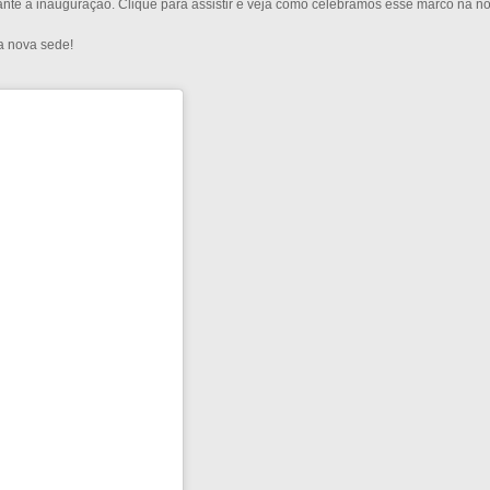
nte a inauguração. Clique para assistir e veja como celebramos esse marco na nos
sa nova sede!