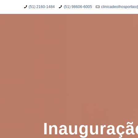
(51) 2160-1484
(51) 98606-6005
clinicadeolhosporta
Inauguração