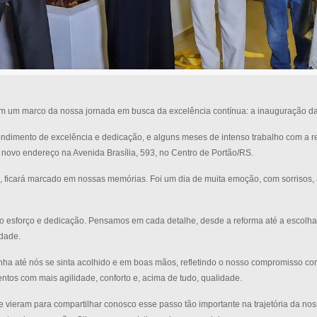
 um marco da nossa jornada em busca da excelência contínua: a inauguração da 
endimento de excelência e dedicação, e alguns meses de intenso trabalho com a 
o novo endereço na Avenida Brasília, 593, no Centro de Portão/RS.
 ficará marcado em nossas memórias. Foi um dia de muita emoção, com sorrisos, a
so esforço e dedicação. Pensamos em cada detalhe, desde a reforma até a escolha
dade.
nha até nós se sinta acolhido e em boas mãos, refletindo o nosso compromisso c
tos com mais agilidade, conforto e, acima de tudo, qualidade.
 vieram para compartilhar conosco esse passo tão importante na trajetória da no