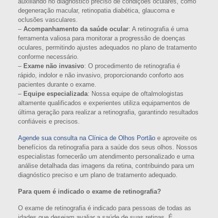
auxiliando no diagnóstico preciso de condições oculares, como
degeneração macular, retinopatia diabética, glaucoma e
oclusões vasculares.
–
Acompanhamento da saúde ocular
: A retinografia é uma
ferramenta valiosa para monitorar a progressão de doenças
oculares, permitindo ajustes adequados no plano de tratamento
conforme necessário.
–
Exame não invasivo
: O procedimento de retinografia é
rápido, indolor e não invasivo, proporcionando conforto aos
pacientes durante o exame.
–
Equipe especializada
: Nossa equipe de oftalmologistas
altamente qualificados e experientes utiliza equipamentos de
última geração para realizar a retinografia, garantindo resultados
confiáveis e precisos.
Agende sua consulta na Clínica de Olhos Portão
e aproveite os
benefícios da retinografia para a saúde dos seus olhos. Nossos
especialistas fornecerão um atendimento personalizado e uma
análise detalhada das imagens da retina, contribuindo para um
diagnóstico preciso e um plano de tratamento adequado.
Para quem é indicado o exame de retinografia?
O exame de retinografia é indicado para pessoas de todas as
idades que desejam avaliar a saúde de suas retinas. É