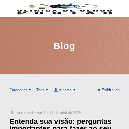
Blog
Categorias
Tags
Autores
Exibir tudo
socialmedia
em
17 de abril de 2025
Entenda sua visão: perguntas
importantes para fazer ao seu