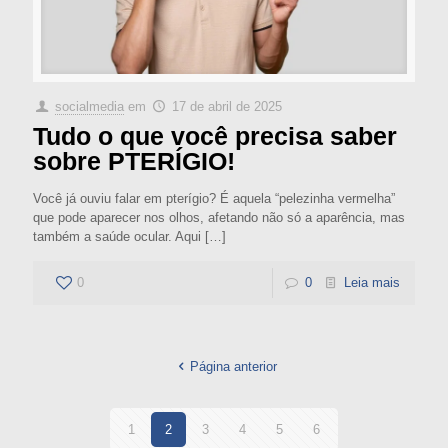
socialmedia
em
17 de abril de 2025
Tudo o que você precisa saber
sobre PTERÍGIO!
Você já ouviu falar em pterígio? É aquela “pelezinha vermelha”
que pode aparecer nos olhos, afetando não só a aparência, mas
também a saúde ocular. Aqui
[…]
0
0
Leia mais
Página anterior
1
2
3
4
5
6